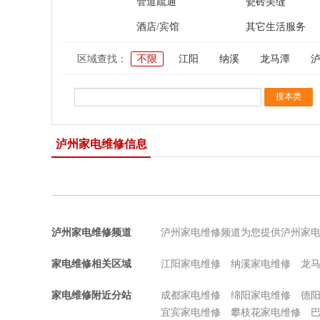
管道疏通
瓷砖美缝
酒店/宾馆
其它生活服务
区域查找：
不限
江阳
纳溪
龙马潭
泸州家电维修信息
泸州家电维修频道
泸州家电维修频道为您提供泸州家
家电维修相关区域
江阳家电维修
纳溪家电维修
龙
家电维修附近分站
成都家电维修
绵阳家电维修
德
宜宾家电维修
攀枝花家电维修