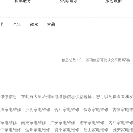
租车服务
外卖/送水
旅游度假
泸县
合江
叙永
古蔺
信息总数：
0
，置顶信息可使成交率提高5倍
电维修信息，在此有大量泸州家电维修信息供您选择，您可以免费查看和
马潭家电维修
泸县家电维修
合江家电维修
叙永家电维修
古蔺家电
阳家电维修
南充家电维修
广安家电维修
遂宁家电维修
内江家电维
巴中家电维修
达州家电维修
资阳家电维修
眉山家电维修
雅安家电