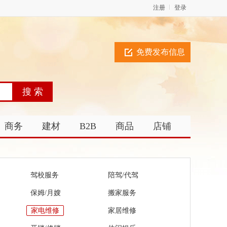
注册
登录
免费发布信息
商务
建材
B2B
商品
店铺
驾校服务
陪驾/代驾
保姆/月嫂
搬家服务
家电维修
家居维修