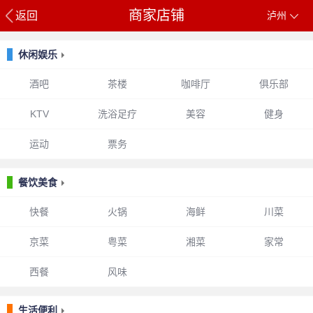
商家店铺
返回
泸州
休闲娱乐
酒吧
茶楼
咖啡厅
俱乐部
KTV
洗浴足疗
美容
健身
运动
票务
餐饮美食
快餐
火锅
海鲜
川菜
京菜
粤菜
湘菜
家常
西餐
风味
生活便利