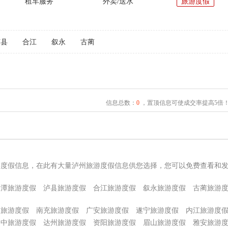
租车服务
外卖/送水
旅游度假
泸县
合江
叙永
古蔺
信息总数：
0
，置顶信息可使成交率提高5倍
游度假信息，在此有大量泸州旅游度假信息供您选择，您可以免费查看和
马潭旅游度假
泸县旅游度假
合江旅游度假
叙永旅游度假
古蔺旅游
阳旅游度假
南充旅游度假
广安旅游度假
遂宁旅游度假
内江旅游度
巴中旅游度假
达州旅游度假
资阳旅游度假
眉山旅游度假
雅安旅游