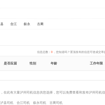
泸县
合江
叙永
古蔺
信息总数：
0
，您知道吗？置顶发布的信息可使成交率提
是否应届
性别
年龄
工作年限
息，在此有大量泸州司机信息供您选择，您可以免费查看和发布泸州司机
泸县司机
合江司机
叙永司机
古蔺司机