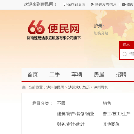
欢迎来到便民网！
保存到桌面
快速发布信息
修改
泸州
切换分站
信息
首页
二手
车辆
房屋
招聘
当前位置：
泸州便民网
>
泸州求职简历
>
泸州司机
栏目分类：
不限
销售
建筑/房产/装修/物业
普工/技工/生产
财务/审计/统计
其他职位