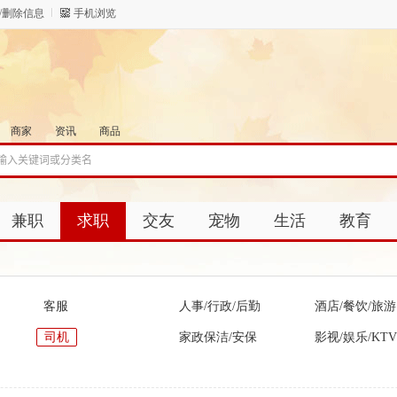
/删除信息
手机浏览
商家
资讯
商品
兼职
求职
交友
宠物
生活
教育
客服
人事/行政/后勤
酒店/餐饮/旅游
司机
家政保洁/安保
影视/娱乐/KTV