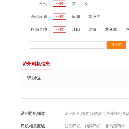
性别：
不限
男
女
是否应届：
不限
应届
非应届
区域查找：
不限
江阳
纳溪
龙马潭
泸州司机信息
求职位
泸州司机频道
泸州司机频道为您提供泸州司机信
司机相关区域
江阳司机
纳溪司机
龙马潭司机