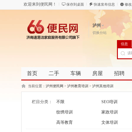
欢迎来到便民网！
保存到桌面
快速发布信息
修改
泸州
切换分站
信息
首页
二手
车辆
房屋
招聘
当前位置：
泸州便民网
>
泸州教育培训
>
泸州其他培训
栏目分类：
不限
SEO培训
纹绣培训
家政培训
高等教育
文体培训