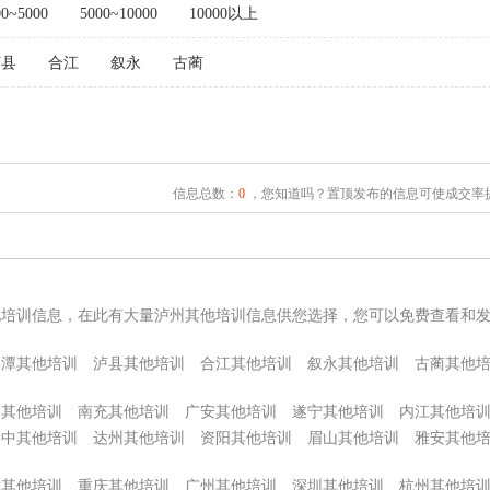
00~5000
5000~10000
10000以上
泸县
合江
叙永
古蔺
信息总数：
0
，您知道吗？置顶发布的信息可使成交率提
他培训信息，在此有大量泸州其他培训信息供您选择，您可以免费查看和
马潭其他培训
泸县其他培训
合江其他培训
叙永其他培训
古蔺其他
阳其他培训
南充其他培训
广安其他培训
遂宁其他培训
内江其他培
巴中其他培训
达州其他培训
资阳其他培训
眉山其他培训
雅安其他
津其他培训
重庆其他培训
广州其他培训
深圳其他培训
杭州其他培