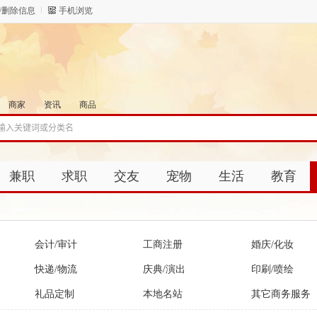
/删除信息
手机浏览
商家
资讯
商品
兼职
求职
交友
宠物
生活
教育
会计/审计
工商注册
婚庆/化妆
快递/物流
庆典/演出
印刷/喷绘
礼品定制
本地名站
其它商务服务