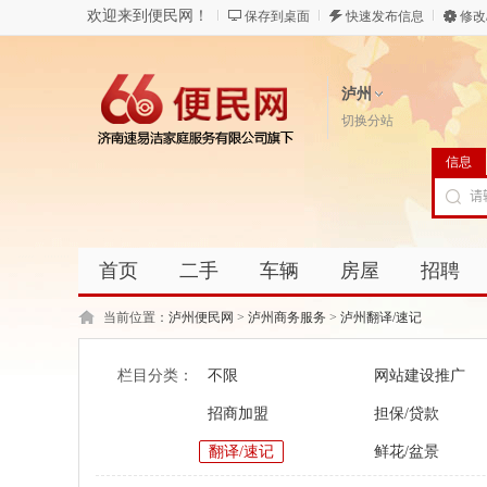
欢迎来到便民网！
保存到桌面
快速发布信息
修改
泸州
切换分站
信息
首页
二手
车辆
房屋
招聘
当前位置：
泸州便民网
>
泸州商务服务
>
泸州翻译/速记
栏目分类：
不限
网站建设推广
招商加盟
担保/贷款
翻译/速记
鲜花/盆景